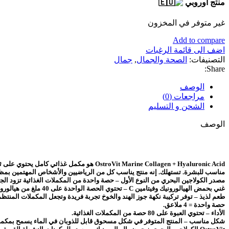
منتج أوروبي
غير متوفر في المخزون
Add to compare
اضف الى قائمة الرغبات
التصنيفات:
الصحة والجمال
,
جمال
Share:
الوصف
مراجعات (0)
الشحن و التسليم
الوصف
مناسب للبشرة. تستهلك. إنه منتج يناسب كل من الرياضيين والأشخاص المهتمين بم
مصدر الكولاجين البحري من النوع الأول – حصة واحدة من المكملات الغذائية تزود الجسم بـ 2200 ملغ من ببتيدات كولاجين السمك 
غني بحمض الهيالورونيك وفيتامين C – تحتوي الحصة الواحدة على 40 ملغ من هيالورونات الصوديوم و80 ملغ من حمض الأسكوربيك.
طعم لذيذ – توفر تركيبة نكهة جوز الهند والخوخ تجربة فريدة وتجعل المكملات المنتظم
حصة واحدة = 4 ملاعق.
الأداء – تحتوي العبوة على 80 حصة من المكملات الغذائية.
شكل مناسب – المنتج المتوفر في شكل مسحوق قابل للذوبان في الماء يسمح بمكملات