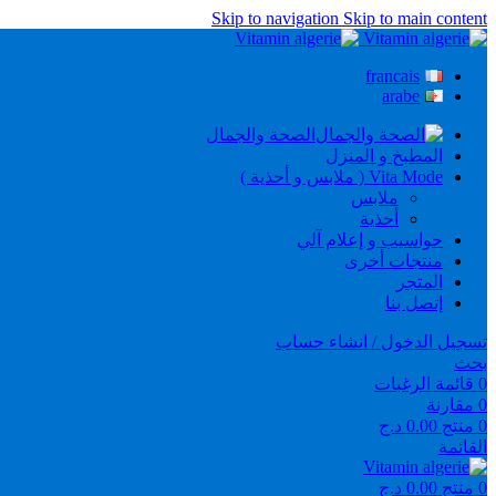
Skip to navigation
Skip to main content
francais
arabe
الصحة والجمال
المطبخ و المنزل
Vita Mode ( ملابس و أحذية )
ملابس
أحذية
حواسيب و إعلام آلي
منتجات أخرى
المتجر
إتصل بنا
تسجيل الدخول / انشاء حساب
بحث
0
قائمة الرغبات
0
مقارنة
0
منتج
0.00
د.ج
القائمة
0
منتج
0.00
د.ج