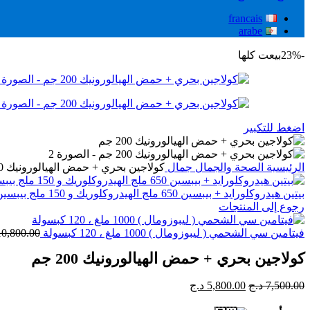
francais
arabe
-23%
بيعت كلها
اضغط للتكبير
الرئيسية
الصحة والجمال
جمال
كولاجين بحري + حمض الهيالورونيك 200 جم
بيتين هيدروكلورايد + بيبسين 650 ملج الهيدروكلوريك و 150 ملج بيبسين.100 كبسولة
رجوع إلى المنتجات
فيتامين سي الشحمي ( ليبوزومال ) 1000 ملغ ، 120 كبسولة
10,800.00
كولاجين بحري + حمض الهيالورونيك 200 جم
7,500.00
د.ج
5,800.00
د.ج