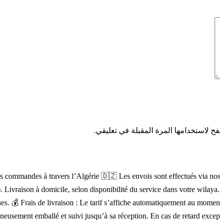
ح لاستخدامها المرة المقبلة في تعليقي.
s commandes à travers l’Algérie 🇩🇿 Les envois sont effectués via nos pa
). Livraison à domicile, selon disponibilité du service dans votre wilay
lignes. 💰 Frais de livraison : Le tarif s’affiche automatiquement au mo
igneusement emballé et suivi jusqu’à sa réception. En cas de retard exce