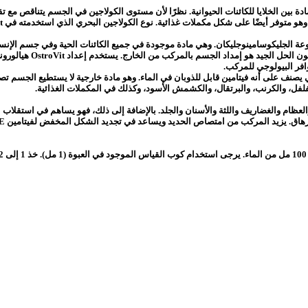
مادة بين الخلايا للكائنات الحيوانية. نظرًا لأن مستوى الكولاجين في الجسم يتناقص م
 الجليكوسامينوجليكان. وهي مادة موجودة في جميع الكائنات الحية وفي جسم الإنسا
الزليلي. مع التقدم في 
فر البيولوجي للمركب.
ف على أنه فيتامين قابل للذوبان في الماء. وهو مادة خارجية لا يستطيع الجسم تصن
فل، والكرنب، والبرتقال، والكشمش الأسود، وكذلك في المكملات الغذائية.
أوعية الدموية والعظام والغضاريف واللثة والأسنان والجلد. بالإضافة إلى ذلك، فهو يساهم 