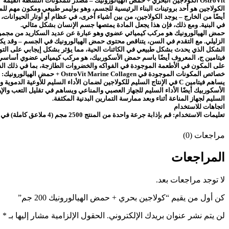
OstroVit الكولاجين البحري + حمض الهيالورونيك – مصدر للمكونات النشطة القيمة
الكولاجين هو أحد بروتينات البناء الرئيسية للجسم، وهو بوليمر طبيعي ومكون مهم لل
في البنية. ومع ذلك، فإن هذا يجعل المادة يمتصها جسم الإنسان بشكل مثالي.
حمض الهيالورونيك هو مركب كيميائي عضوي وهو عبارة عن عديد السكاريد من مجموعة
الشكل الذي يحدث بشكل طبيعي في الكائنات الحية، مما يؤثر بشكل إيجابي على التوا
فيتامين ج، المعروف أيضًا باسم حمض الأسكوربيك، هو مركب كيميائي عضوي أساسي يصن
على المكون في الأطعمة الموجودة في الفواكه والخضروات الطازجة، بما في ذلك الفل
خصائص المكونات الموجودة في OstroVit Marine Collagen + حمض الهيالورونيك:
يساهم فيتامين C في الإنتاج السليم للكولاجين لضمان الأداء السليم لل
السليم لجهاز المناعة أثناء وبعد ممارسة التمارين البدنية المكثفة.
اتجاهات للاستخدام
تعليمات الاستخدام: قم بإذابة جرعة واحدة من المنتج 2500 مجم (4 ملاعق كاملة) في 100 مل من الماء. يرجى استخدام كوب القياس الموجود في العبوة (1 مل). خذ 1 إلى 2 حصص يوميا.
مراجعات (0)
المراجعات
لا توجد مراجعات بعد.
كن أول من يقيم “كولاجين بحري + حمض الهيالورونيك 200 جم”
لن يتم نشر عنوان بريدك الإلكتروني.
الحقول الإلزامية مشار إليها بـ
*