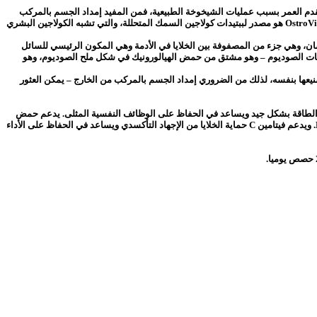
ع تقدم العمر بسبب عمليات الشيخوخة الطبيعية، فمن المفيد إمداد الجسم بالمركب
أيضًا من الخارج – يوجد الكولاجين، من بين أشياء أخرى، في عظام أو أوتار الحيوانات، وهو متوفر أيضًا على شكل مكملات غذائية. نوع الكولاجين البحري الذي استخدمته في OstroVit هو مصدر لببتيدات كولاجين السمك المتحللة، والتي تشبه الكولاجين البشري
ن، وهي جزء من المصفوفة بين الخلايا في الأدمة وهي المكون الرئيسي للسائل
السن، يتناقص محتوى حمض الهيالورونيك في الجسم – وقد يكون الحل الجيد هو إمداد الجسم بالمركب من الخارج. يستخدم إعداد OstroVit هيالورونات الصوديوم – وهو مشتق من حمض الهيالورونيك في شكل ملح الصوديوم، وهو
يعها بنفسه، لذلك من الضروري إمداد الجسم بالمركب من الخارج – يمكن العثور
في استقلاب الطاقة بشكل جيد ويساعد في الحفاظ على الوظائف النفسية المثلى. يدعم حمض
الأسكوربيك أيضًا الأداء السليم للجهاز العصبي والمناعي ويساهم في تقليل التعب والإرهاق. يزيد المركب من امتصاص الحديد ويساعد في تجديد الشكل المخفض لفيتامين E. ويدعم فيتامين C حماية الخلايا من الإجهاد التأكسدي ويساعد في الحفاظ على الأداء