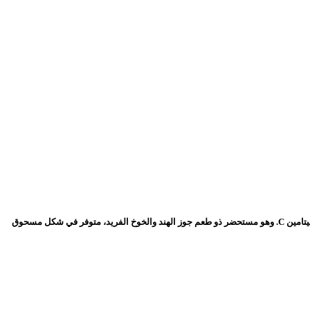
OstroVit Marine Collagen + Hyaluronic Acid هو مكمل غذائي كامل يحتوي على ثلاثة مكونات نشطة قيمة مثل الكولاجين البحري من النوع الأول وحمض الهيالورونيك وفيتامين C. وهو مستحضر ذو طعم جوز الهند والخوخ الفريد، متوفر في شكل مسحوق