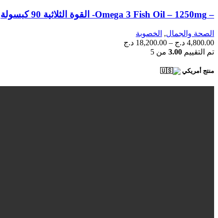
– Omega 3 Fish Oil – 1250mg- القوة الثلاثية 90 كبسولة
الصحة والجمال
,
الخصوبة
4,800.00
د.ج
–
18,200.00
د.ج
تم التقييم
3.00
من 5
منتج أمريكي