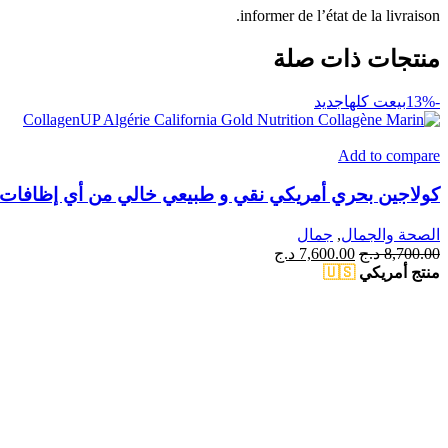
informer de l’état de la livraison.
منتجات ذات صلة
-13%
بيعت كلها
جديد
Add to compare
كولاجين بحري أمريكي نقي و طبيعي خالي من أي إظافات , بودرة 
الصحة والجمال
,
جمال
8,700.00
د.ج
7,600.00
د.ج
منتج أمريكي
🇺🇸