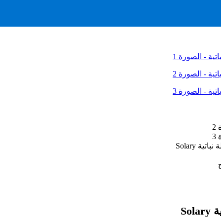
السعر
الحالي
هو:
عر
3,800.00 د.ج.
لي
5, د.ج.