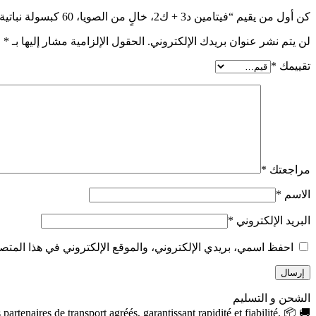
كن أول من يقيم “فيتامين د3 + ك2، خالٍ من الصويا، 60 كبسولة نباتية Solary”
لن يتم نشر عنوان بريدك الإلكتروني.
الحقول الإلزامية مشار إليها بـ
*
تقييمك
*
مراجعتك
*
الاسم
*
البريد الإلكتروني
*
احفظ اسمي، بريدي الإلكتروني، والموقع الإلكتروني في هذا المتصف
الشحن و التسليم
rtenaires de transport agréés, garantissant rapidité et fiabilité. 📦