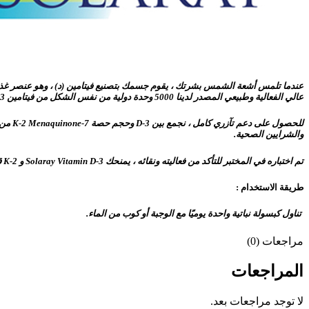
عندما تلمس أشعة الشمس بشرتك ، يقوم جسمك بتصنيع فيتامين (د) ، وهو عنصر غذا
عالي الفعالية وطبيعي المصدر لدينا 5000 وحدة دولية من نفس الشكل من فيتامين D-3.
والشرايين الصحية.
تم اختباره في المختبر للتأكد من فعاليته ونقائه ، يمنحك Solaray Vitamin D-3 و K-2 قوة فيتامين أشعة الشمس بدون ألوان أو نكهات أو مواد حافظة اصطناعية.
طريقة الاستخدام :
تناول كبسولة نباتية واحدة يوميًا مع الوجبة أو كوب من الماء.
مراجعات (0)
المراجعات
لا توجد مراجعات بعد.