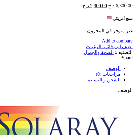
السعر
السعر
6,300.00
د.ج
5,900.00
د.ج
الأصلي
الحالي
هو:
هو:
منتج أمريكي
6,300.00 د.ج.
5,900.00 د.ج.
غير متوفر في المخزون
Add to compare
اضف الى قائمة الرغبات
التصنيف:
الصحة والجمال
Share:
الوصف
مراجعات (0)
الشحن و التسليم
الوصف