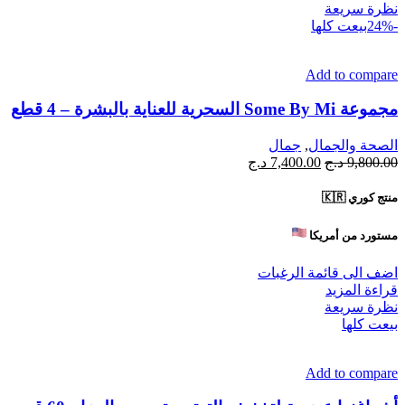
نظرة سريعة
-24%
بيعت كلها
Add to compare
مجموعة Some By Mi السحرية للعناية بالبشرة – 4 قطع
الصحة والجمال
,
جمال
السعر
السعر
9,800.00
د.ج
7,400.00
د.ج
الأصلي
الحالي
هو:
هو:
منتج كوري 🇰🇷
9,800.00 د.ج.
7,400.00 د.ج.
مستورد من أمريكا
اضف الى قائمة الرغبات
قراءة المزيد
نظرة سريعة
بيعت كلها
Add to compare