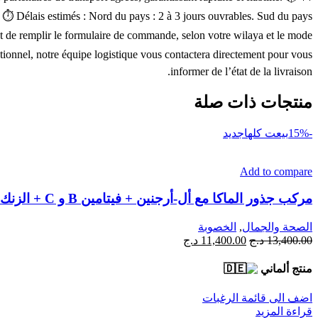
a. ⏱ Délais estimés : Nord du pays : 2 à 3 jours ouvrables. Sud du pays
ment de remplir le formulaire de commande, selon votre wilaya et le mode
ptionnel, notre équipe logistique vous contactera directement pour vous
informer de l’état de la livraison.
منتجات ذات صلة
-15%
بيعت كلها
جديد
Add to compare
مركب جذور الماكا مع أل-أرجنين + فيتامين B و C + الزنك 240 كبسولة
الصحة والجمال
,
الخصوبة
السعر
السعر
13,400.00
د.ج
11,400.00
د.ج
الأصلي
الحالي
هو:
هو:
منتج ألماني
13,400.00 د.ج.
11,400.00 د.ج.
اضف الى قائمة الرغبات
قراءة المزيد