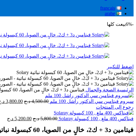
francais
arabe
-6%
بيعت كلها
اضغط للتكبير
الرئيسية
الصحة والجمال
فيتامين د3 + ك2، خالٍ من الصويا، 60 كبسولة نباتية Solary
السعر
سيروم فيتامين سي الدكتور راشل 100 ملم
4,500.00
د.ج
3,800.00
د.ج
الأصلي
رجوع إلى المنتجات
هو:
السعر
4,500.00 د.ج.
الس
فيتاكس 400 ملغ , 100 كبسولة Solaray
5,800.00
د.ج
5,200.00
د.ج
الأصلي
الحا
فيتامين د3 + ك2، خالٍ من الصويا، 60 كبسولة نباتية Solary
هو:
هو:
5,800.00 د.ج.
200.00