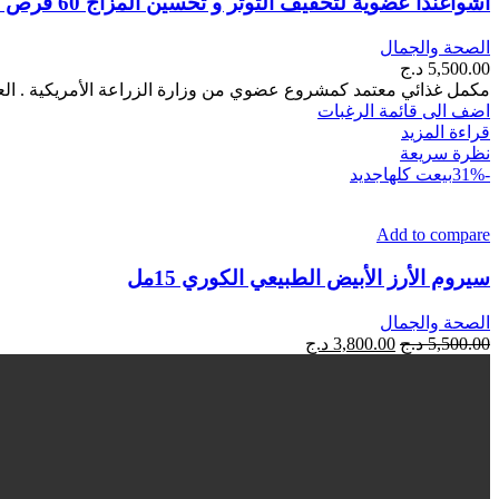
أشواغندا عضوية لتخفيف التوتر و تحسين المزاج 60 قرص .
الصحة والجمال
5,500.00
د.ج
مكمل غذائي معتمد كمشروع عضوي من وزارة الزراعة الأمريكية . العب
اضف الى قائمة الرغبات
قراءة المزيد
نظرة سريعة
-31%
بيعت كلها
جديد
Add to compare
سيروم الأرز الأبيض الطبيعي الكوري 15مل
الصحة والجمال
السعر
السعر
5,500.00
د.ج
3,800.00
د.ج
الأصلي
الحالي
هو:
هو:
5,500.00 د.ج.
3,800.00 د.ج.