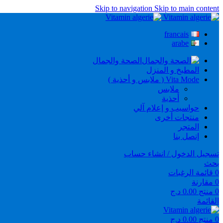
Skip to navigation
Skip to main content
francais
arabe
الصحة والجمال
المطبخ و المنزل
Vita Mode ( ملابس و أحذية )
ملابس
أحذية
حواسيب و إعلام آلي
منتجات أخرى
المتجر
إتصل بنا
تسجيل الدخول / انشاء حساب
بحث
0
قائمة الرغبات
0
مقارنة
0
منتج
0.00
د.ج
القائمة
0
منتج
0.00
د.ج