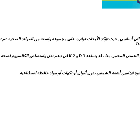
ئي أساسي , حيث تؤكد الأبحاث توفره على مجموعة واسعة من الفوائد الصحية. تم ت
للحصول على دعم تآزري كامل ، نجمع بين D-3 وحجم حصة K-2 Menaquinone-7 من الحمص 