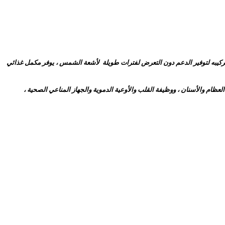
ركيبه لتوفير الدعم دون التعرض لفترات طويلة لأشعة الشمس ، يوفر مكمل غذائي
المخمر. معا ، قد يساعد D-3 و K-2 في دعم نقل وامتصاص الكالسيوم لصحة العظام والأسنان ، ووظيفة القلب والأوعية الدموية والجهاز المناعي الصحية ،