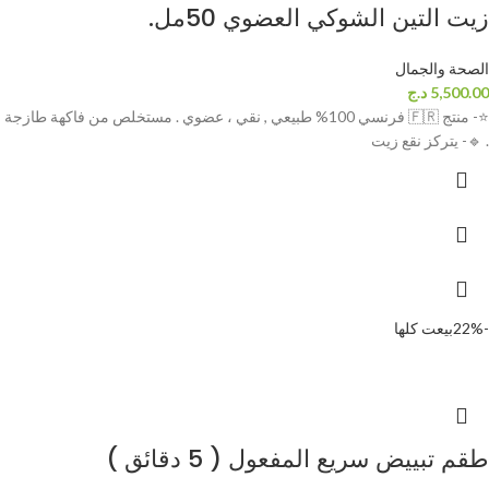
زيت التين الشوكي العضوي 50مل.
الصحة والجمال
5,500.00
د.ج
⭐- منتج 🇫🇷 فرنسي 100% طبيعي , نقي ، عضوي . مستخلص من فاكهة طازجة
. 🔹️- يتركز نقع زيت
-22%
بيعت كلها
طقم تبييض سريع المفعول ( 5 دقائق )