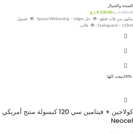
الصحة والجمال
4,500.00
د.ج
5,800.00
د.ج
مكون من ثلاث قطع : 🔘- جل Speed Whitening – 56gm . 🔘- غسول
Stainguard – 118ml . 🔘- قالب
-26%
بيعت كلها
كولاجين + فيتامين سي 120 كبسولة منتج أمريكي
Neocel