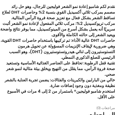
نقدم لكم شامبو إعادة نمو الشعر فوليجين للرجال، وهو حل رائد
مصمم بمركب ثلاثي أكسيديل القوي بنسبة 2% وحاصرات DHT لعلاج
تساقط الشعر بشكل فعال مع تعزيز صحة فروة الرأس المثالية.
مركب تريوكسيديل 2%: مركب ثلاثي المفعول لإعادة نمو الشعر أثبت
سريريًا أنه يعمل بشكل أسرع من المينوكسيديل، مما يوفر نتائج واضحة
ويعيد الشعر إلى حالته الكاملة والأقوى.
حاصرات DHT عالية الأداء: تم تركيبها باستخدام حاصرات DHT القوية،
وهي ضرورية لإيقاف الإنزيمات المسؤولة عن تحويل هرمون
التستوستيرون إلى ثنائي هيدروتستوستيرون (DHT)، وهو السبب
الرئيسي للصلع الذكوري النمطي.
تقنية قفل الرطوبة: تحافظ على العناصر الغذائية الأساسية وتستعيد
صحة فروة الرأس، مما يقلل من التهيج ويخلق بيئة مثالية لنمو شعر
صحي.
خالي من البارابين والكبريتات والفثالات: يضمن تجربة العناية بالشعر
نظيفة ومغذية دون وجود إضافات ضارة.
استخدم شامبو فوليجين® باستمرار من 2 إلى 4 مرات في الأسبوع
على الأقل.
مراجعات (0)
المراجعات