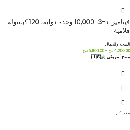
فيتامين د-3، 10,000 وحدة دولية، 120 كبسولة
هلامية
الصحة والجمال
4,200.00
د.ج
–
5,800.00
د.ج
منتج أمريكي
بيعت كلها