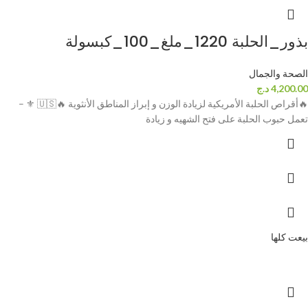
بذور_الحلبة 1220_ملغ_100_كبسولة
الصحة والجمال
4,200.00
د.ج
🔥أقراص الحلبة الأمريكية لزيادة الوزن و إبراز المناطق الأنثوية 🔥🇺🇸 ⚜ –
تعمل حبوب الحلبة على فتح الشهيه و زيادة
بيعت كلها