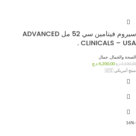
سيروم فيتامين سي 52 مل ADVANCED
CLINICALS – USA .
الصحة والجمال
,
جمال
4,200.00
د.ج
5,500.00
د.ج
منتج أمريكي 🇺🇸
-16%