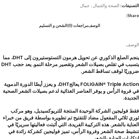
التصنيفات:
الصحة والجمال
,
جمال
Share:
الوصف
مراجعات (0)
الشحن و التسليم
الوصف
ينجم الصلع الذكوري عن تحويل هرمون التستوستيرون إلى DHT، مما
يتسبب في تقلص بصيلات الشعر وتقصير مرحلة النمو. يعد حجب DHT
ضروريًا لوقف تساقط الشعر.
FOLIGAIN® Triple Action
يعالج
DHT
،
و
يعزز أيضًا الدورة الدموية
في فروة الرأس و يوفر العناصر الغذائية لدعم بصيلات الشعر الصحية
الجديدة.
فقط فوليجين الشركة الوحيدة المنتجة للتريوكسيديل، وهو مركب
ثوري ثلاثي المفعول مضاد للتفتيح تم تطويره بواسطة فريق من خبراء
العناية بالشعر. هذه التركيبة الفريدة، التي أثبتت فعاليتها سريريًا في
تنشيط صحة الشعر وفروة الرأس، تميز فوليجين كشركة رائدة في
ابتكارات العناية بالشعر.