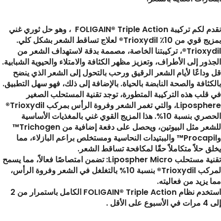
نقدم لكم تركيبة FOLIGAIN® Triple Action ، وهو حل ثوري غني
بمزيج قوي من 10٪ Trioxydil® لعلاج تساقط الشعر بشكل كلي.
Trioxydil®، تركيبتنا الخاصة، مصممة بدقة لاستهداف الشعر من
الجذور إلى الأطراف، وتعزيز مظهر الكثافة والامتلاء والحيوية الشبابية.
قل وداعًا لأيام الشعر الرقيق ورحب بالتحول إلى الشعر الذي ينضح
بالكثافة والصحة النابضة بالحياة. بالإضافة إلى ذلك، فهو سهل التطبيق.
في قلب هذه التركيبة المتطورة، توجد تقنية المستحلب الصغير
Liposphere، والتي تغمر الشعر وفروة الرأس بمركب Trioxydil®
الحصري بنسبة 10%. هذا المزيج القوي غني بالمغذيات الأساسية
للشعر مثل البيوتين، ويحصل على دفعة إضافية من Trichogen™
وProcapil™ والببتيدات النحاسية ومستخلص براعم البازلاء، مما
يخلق حلاً متكاملاً حقًا لمكافحة تساقط الشعر.
تقنية مستحلب Lipospher Micro: تضمن امتصاصًا فعالاً، مما يسمح
لمركب Trioxydil® بنسبة 10% بالتغلغل في الشعر وفروة الرأس،
مما يزيد من فعاليته.
استخدم نظام FOLIGAIN® Triple Action الكامل باستمرار من 2
إلى 4 مرات في الأسبوع على الأقل .