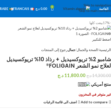
Skip to navigation
0
القائمة
0.00
د.ج
RABE
FRANCAIS
Skip to main content
-17%
بيعت كلها
اضغط للتكبير
الرئيسية
الصحة والجمال
جمال
رجوع إلى المنتجات
شامبو 2% تريوكسيديل + رذاذ 10% تريوكسيديل
لعلاج نمو الشعر FOLIGAIN®
11,800.00
د.ج
14,300.00
د.ج
منتج أمريكي
غير متوفر في المخزون
Add to compare
اضف الى قائمة الرغبات