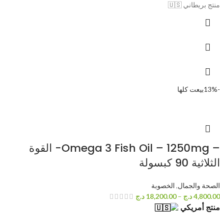
منتج بريطاني 🇺🇸
-13%
بيعت كلها
– Omega 3 Fish Oil – 1250mg- القوة
الثلاثية 90 كبسولة
الصحة والجمال
,
الخصوبة
4,800.00
د.ج
–
18,200.00
د.ج
منتج أمريكي