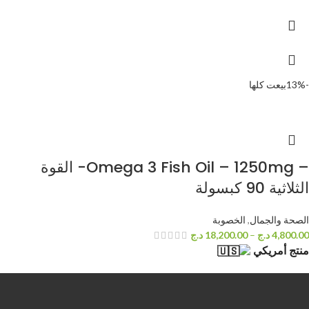
-13%
بيعت كلها
– Omega 3 Fish Oil – 1250mg- القوة
الثلاثية 90 كبسولة
الصحة والجمال
,
الخصوبة
4,800.00
د.ج
–
18,200.00
د.ج
منتج أمريكي