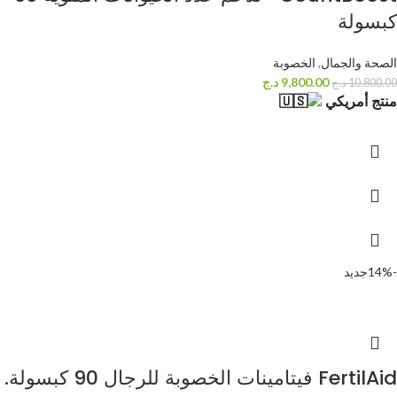
كبسولة
الصحة والجمال
,
الخصوبة
9,800.00
د.ج
10,800.00
د.ج
منتج أمريكي
-14%
جديد
FertilAid فيتامينات الخصوبة للرجال 90 كبسولة.