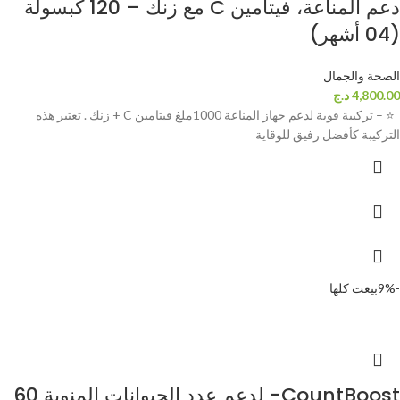
دعم المناعة، فيتامين C مع زنك – 120 كبسولة
(04 أشهر)
الصحة والجمال
4,800.00
د.ج
⭐ – تركيبة قوية لدعم جهاز المناعة 1000ملغ فيتامين C + زنك . تعتبر هذه
التركيبة كأفضل رفيق للوقاية
-9%
بيعت كلها
CountBoost- لدعم عدد الحيوانات المنوية 60