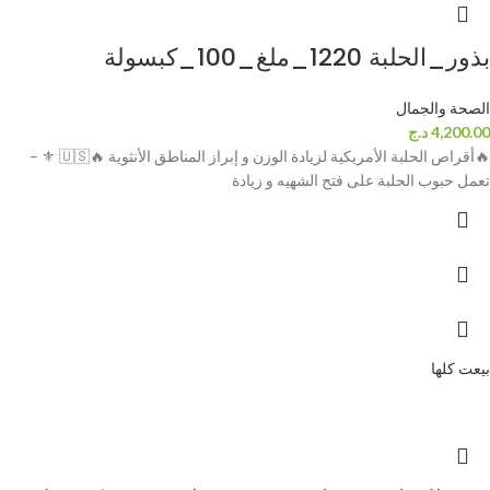
بذور_الحلبة 1220_ملغ_100_كبسولة
الصحة والجمال
4,200.00
د.ج
🔥أقراص الحلبة الأمريكية لزيادة الوزن و إبراز المناطق الأنثوية 🔥🇺🇸 ⚜ –
تعمل حبوب الحلبة على فتح الشهيه و زيادة
بيعت كلها