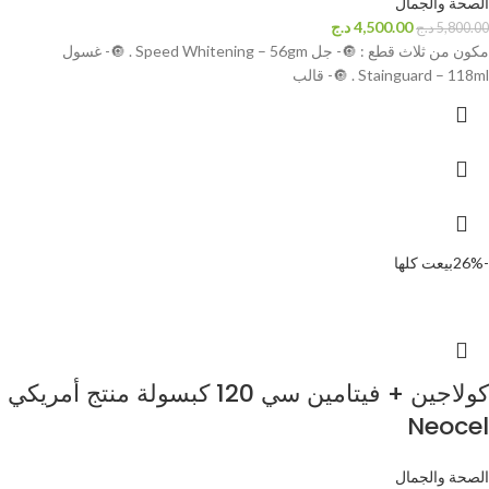
الصحة والجمال
4,500.00
د.ج
5,800.00
د.ج
مكون من ثلاث قطع : 🔘- جل Speed Whitening – 56gm . 🔘- غسول
Stainguard – 118ml . 🔘- قالب
-26%
بيعت كلها
كولاجين + فيتامين سي 120 كبسولة منتج أمريكي
Neocel
الصحة والجمال