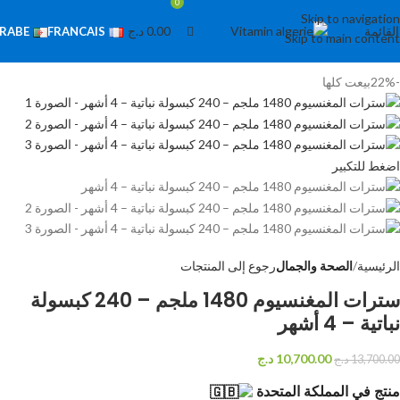
0
0
Skip to navigation
القائمة
0.00
د.ج
RABE
FRANCAIS
Skip to main content
-22%
بيعت كلها
اضغط للتكبير
الرئيسية
الصحة والجمال
رجوع إلى المنتجات
سترات المغنسيوم 1480 ملجم – 240 كبسولة
نباتية – 4 أشهر
10,700.00
د.ج
13,700.00
د.ج
منتج في المملكة المتحدة