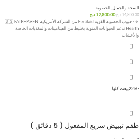
الصحة والجمال
,
الخصوبة
12,800.00
د.ج
14,800.00
د.ج
🔹️- حبوب الخصوبة القوية Fertilaid من الشركة الأمريكية 🇺🇸 FAIRHAVEN
Health تدعم الحيوانات المنوية بخليط من الفيتامينات والمغذيات الخاصة
والأعشاب
-22%
بيعت كلها
طقم تبييض سريع المفعول ( 5 دقائق )